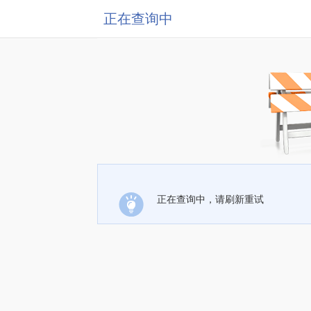
正在查询中
正在查询中，请刷新重试